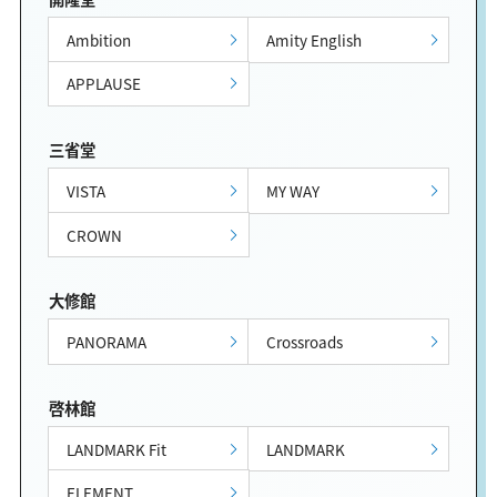
Ambition
Amity English
APPLAUSE
三省堂
VISTA
MY WAY
CROWN
大修館
PANORAMA
Crossroads
啓林館
LANDMARK Fit
LANDMARK
ELEMENT