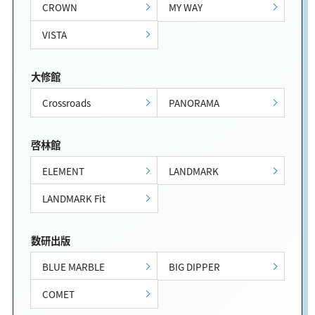
CROWN
MY WAY
VISTA
大修館
Crossroads
PANORAMA
啓林館
ELEMENT
LANDMARK
LANDMARK Fit
数研出版
BLUE MARBLE
BIG DIPPER
COMET