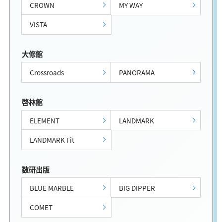
CROWN
MY WAY
VISTA
大修館
Crossroads
PANORAMA
啓林館
ELEMENT
LANDMARK
LANDMARK Fit
数研出版
BLUE MARBLE
BIG DIPPER
COMET