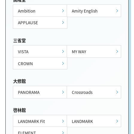
Ambition
Amity English
APPLAUSE
三省堂
VISTA
MY WAY
CROWN
大修館
PANORAMA
Crossroads
啓林館
LANDMARK Fit
LANDMARK
ELEMENT