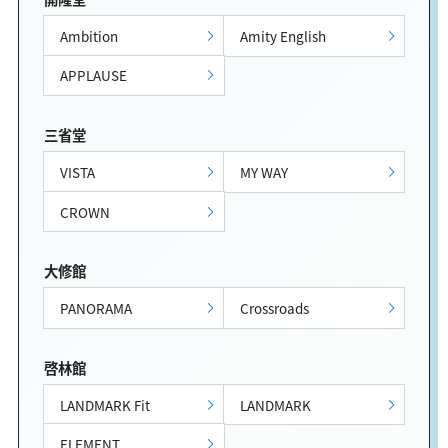
Ambition
Amity English
APPLAUSE
三省堂
VISTA
MY WAY
CROWN
大修館
PANORAMA
Crossroads
啓林館
LANDMARK Fit
LANDMARK
ELEMENT