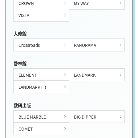
CROWN
MY WAY
VISTA
大修館
Crossroads
PANORAMA
啓林館
ELEMENT
LANDMARK
LANDMARK Fit
数研出版
BLUE MARBLE
BIG DIPPER
COMET