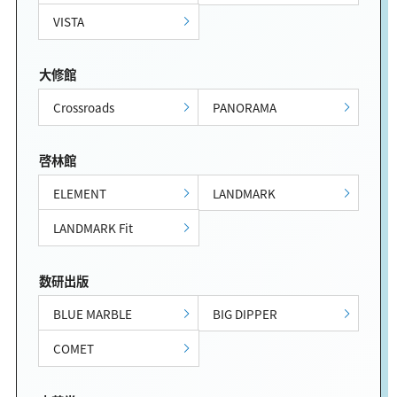
VISTA
大修館
Crossroads
PANORAMA
啓林館
ELEMENT
LANDMARK
LANDMARK Fit
数研出版
BLUE MARBLE
BIG DIPPER
COMET