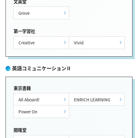
文英堂
Grove
第一学習社
Creative
Vivid
英語コミュニケーションⅡ
東京書籍
All Aboard!
ENRICH LEARNING
Power On
開隆堂