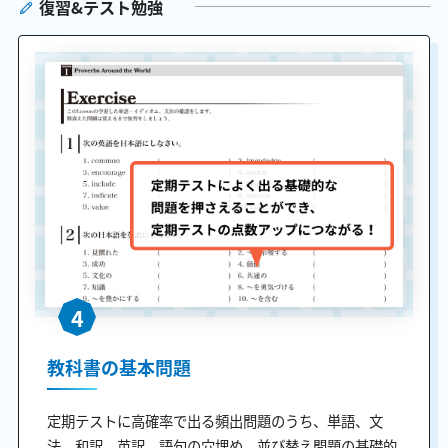
復習&テスト勉強
4
教科書の基本問題
定期テストに高確率で出る頻出問題のうち、単語、文
法、和訳、英訳、語句の穴埋め、並び替え問題の基礎的