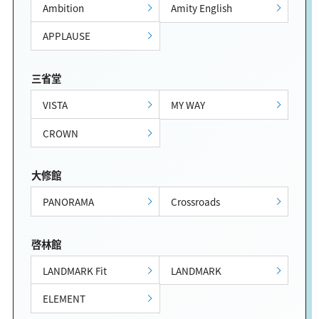
Ambition
Amity English
APPLAUSE
三省堂
VISTA
MY WAY
CROWN
大修館
PANORAMA
Crossroads
啓林館
LANDMARK Fit
LANDMARK
ELEMENT