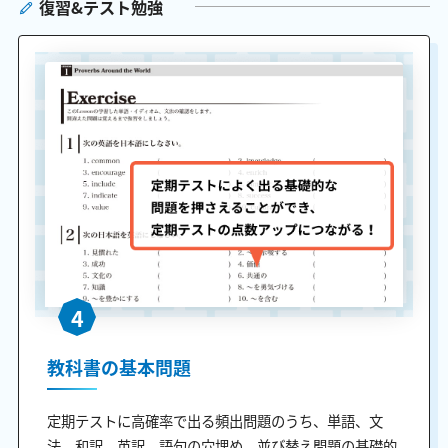
復習&テスト勉強
4
教科書の基本問題
定期テストに高確率で出る頻出問題のうち、単語、文
法、和訳、英訳、語句の穴埋め、並び替え問題の基礎的