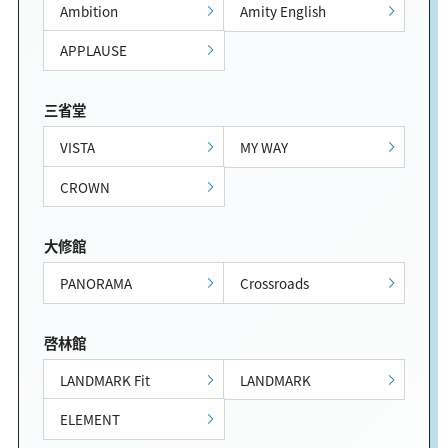
Ambition
Amity English
APPLAUSE
三省堂
VISTA
MY WAY
CROWN
大修館
PANORAMA
Crossroads
啓林館
LANDMARK Fit
LANDMARK
ELEMENT