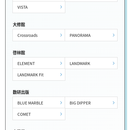
VISTA
大修館
Crossroads
PANORAMA
啓林館
ELEMENT
LANDMARK
LANDMARK Fit
数研出版
BLUE MARBLE
BIG DIPPER
COMET