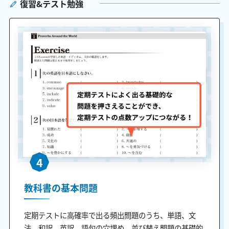
復習&テスト勉強
4
教科書の基本問題
定期テストに高確率で出る頻出問題のうち、単語、文
法、和訳、英訳、語句の穴埋め、並び替え問題の基礎的