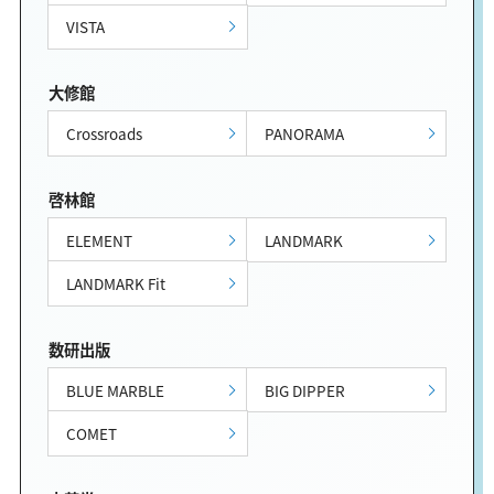
VISTA
大修館
Crossroads
PANORAMA
啓林館
ELEMENT
LANDMARK
LANDMARK Fit
数研出版
BLUE MARBLE
BIG DIPPER
COMET