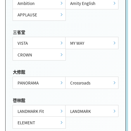
Ambition
Amity English
APPLAUSE
三省堂
VISTA
MY WAY
CROWN
大修館
PANORAMA
Crossroads
啓林館
LANDMARK Fit
LANDMARK
ELEMENT