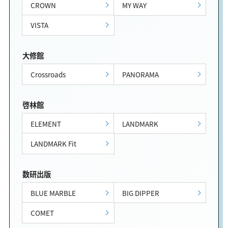
CROWN
MY WAY
VISTA
大修館
Crossroads
PANORAMA
啓林館
ELEMENT
LANDMARK
LANDMARK Fit
数研出版
BLUE MARBLE
BIG DIPPER
COMET