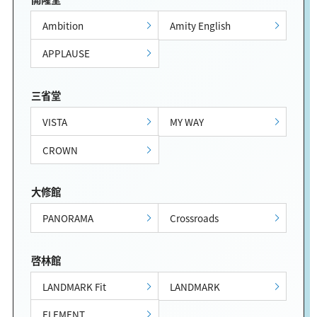
Ambition
Amity English
APPLAUSE
三省堂
VISTA
MY WAY
CROWN
大修館
PANORAMA
Crossroads
啓林館
LANDMARK Fit
LANDMARK
ELEMENT