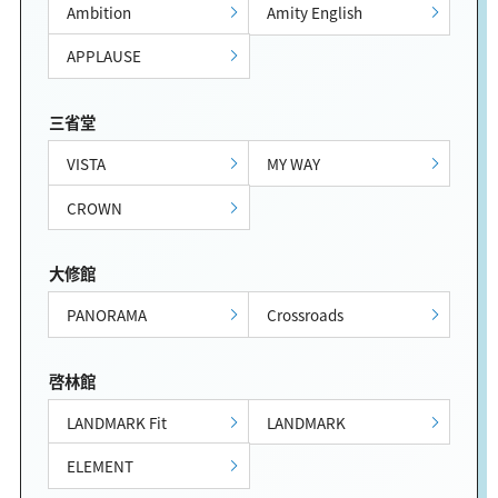
Ambition
Amity English
APPLAUSE
三省堂
VISTA
MY WAY
CROWN
大修館
PANORAMA
Crossroads
啓林館
LANDMARK Fit
LANDMARK
ELEMENT