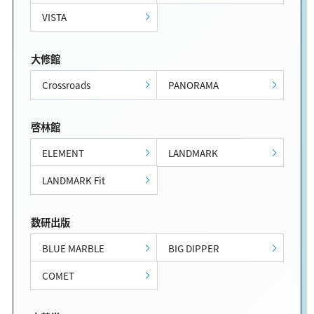
VISTA
大修館
Crossroads
PANORAMA
啓林館
ELEMENT
LANDMARK
LANDMARK Fit
数研出版
BLUE MARBLE
BIG DIPPER
COMET