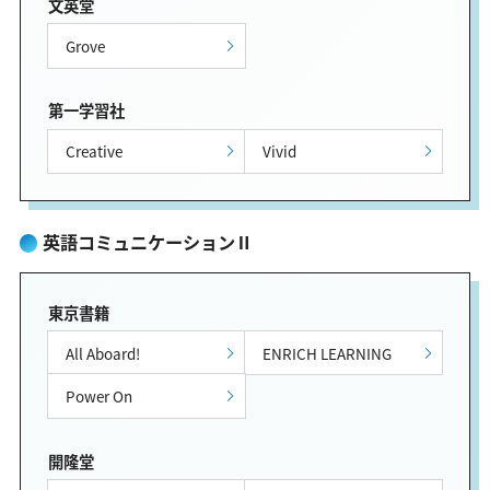
文英堂
Grove
第一学習社
Creative
Vivid
英語コミュニケーションⅡ
東京書籍
All Aboard!
ENRICH LEARNING
Power On
開隆堂