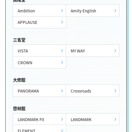
Ambition
Amity English
APPLAUSE
三省堂
VISTA
MY WAY
CROWN
大修館
PANORAMA
Crossroads
啓林館
LANDMARK Fit
LANDMARK
ELEMENT