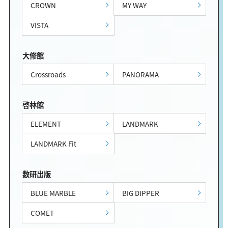
CROWN
MY WAY
VISTA
大修館
Crossroads
PANORAMA
啓林館
ELEMENT
LANDMARK
LANDMARK Fit
数研出版
BLUE MARBLE
BIG DIPPER
COMET