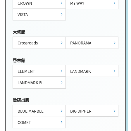
CROWN
MY WAY
VISTA
大修館
Crossroads
PANORAMA
啓林館
ELEMENT
LANDMARK
LANDMARK Fit
数研出版
BLUE MARBLE
BIG DIPPER
COMET