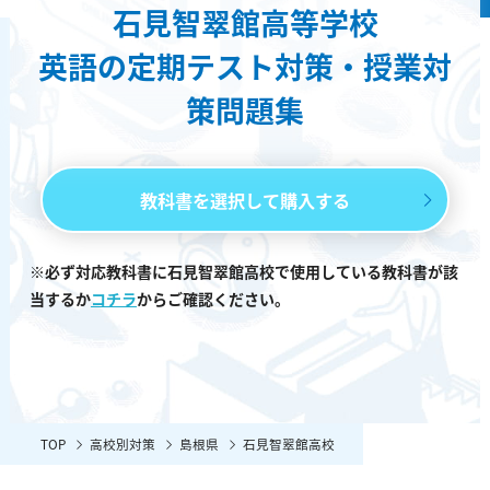
石見智翠館高等学校
英語の定期テスト対策・授業対
策問題集
教科書を選択して購入する
※必ず対応教科書に石見智翠館高校で使用している教科書が該
当するか
コチラ
からご確認ください。
TOP
高校別対策
島根県
石見智翠館高校