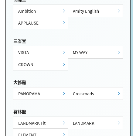
Ambition
Amity English
APPLAUSE
三省堂
VISTA
MY WAY
CROWN
大修館
PANORAMA
Crossroads
啓林館
LANDMARK Fit
LANDMARK
ELEMENT