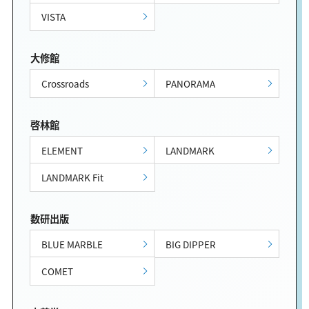
VISTA
大修館
Crossroads
PANORAMA
啓林館
ELEMENT
LANDMARK
LANDMARK Fit
数研出版
BLUE MARBLE
BIG DIPPER
COMET