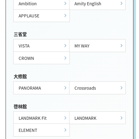
Ambition
Amity English
APPLAUSE
三省堂
VISTA
MY WAY
CROWN
大修館
PANORAMA
Crossroads
啓林館
LANDMARK Fit
LANDMARK
ELEMENT