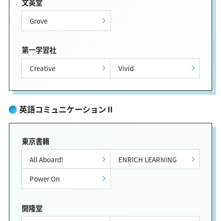
文英堂
Grove
第一学習社
Creative
Vivid
英語コミュニケーションⅡ
東京書籍
All Aboard!
ENRICH LEARNING
Power On
開隆堂