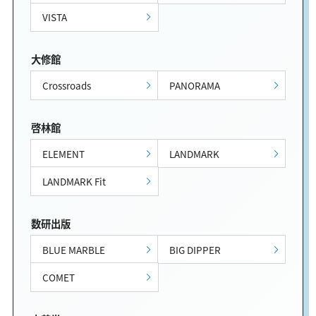
VISTA
大修館
Crossroads
PANORAMA
啓林館
ELEMENT
LANDMARK
LANDMARK Fit
数研出版
BLUE MARBLE
BIG DIPPER
COMET