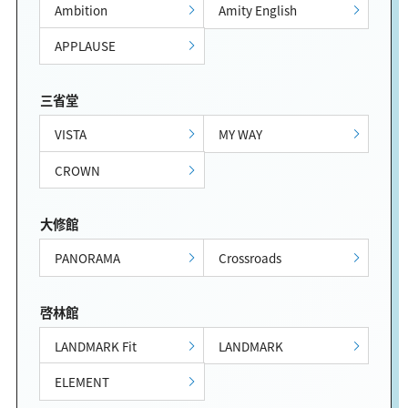
Ambition
Amity English
APPLAUSE
三省堂
VISTA
MY WAY
CROWN
大修館
PANORAMA
Crossroads
啓林館
LANDMARK Fit
LANDMARK
ELEMENT