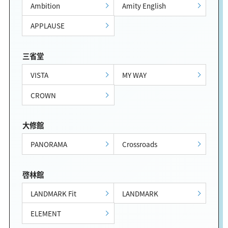
Ambition
Amity English
APPLAUSE
三省堂
VISTA
MY WAY
CROWN
大修館
PANORAMA
Crossroads
啓林館
LANDMARK Fit
LANDMARK
ELEMENT