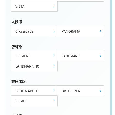
VISTA
大修館
Crossroads
PANORAMA
啓林館
ELEMENT
LANDMARK
LANDMARK Fit
数研出版
BLUE MARBLE
BIG DIPPER
COMET