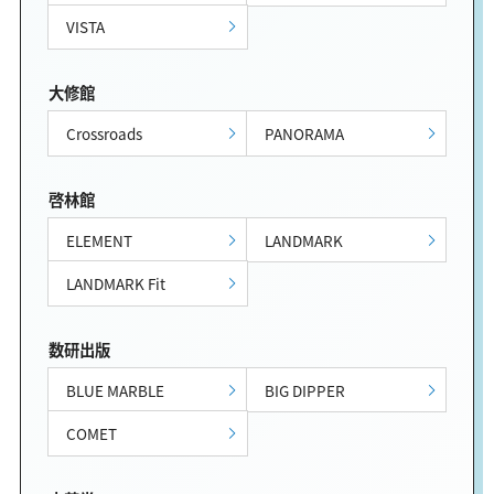
VISTA
大修館
Crossroads
PANORAMA
啓林館
ELEMENT
LANDMARK
LANDMARK Fit
数研出版
BLUE MARBLE
BIG DIPPER
COMET