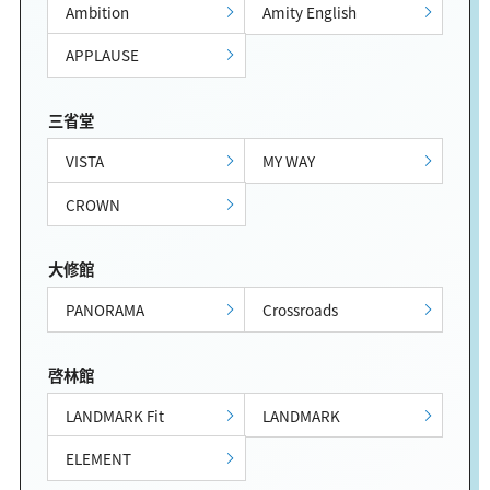
Ambition
Amity English
APPLAUSE
三省堂
VISTA
MY WAY
CROWN
大修館
PANORAMA
Crossroads
啓林館
LANDMARK Fit
LANDMARK
ELEMENT