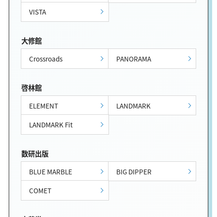
VISTA
大修館
Crossroads
PANORAMA
啓林館
ELEMENT
LANDMARK
LANDMARK Fit
数研出版
BLUE MARBLE
BIG DIPPER
COMET