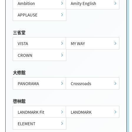
Ambition
Amity English
APPLAUSE
三省堂
VISTA
MY WAY
CROWN
大修館
PANORAMA
Crossroads
啓林館
LANDMARK Fit
LANDMARK
ELEMENT