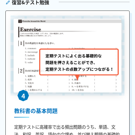
復習&テスト勉強
4
教科書の基本問題
定期テストに高確率で出る頻出問題のうち、単語、文
法、和訳、英訳、語句の穴埋め、並び替え問題の基礎的