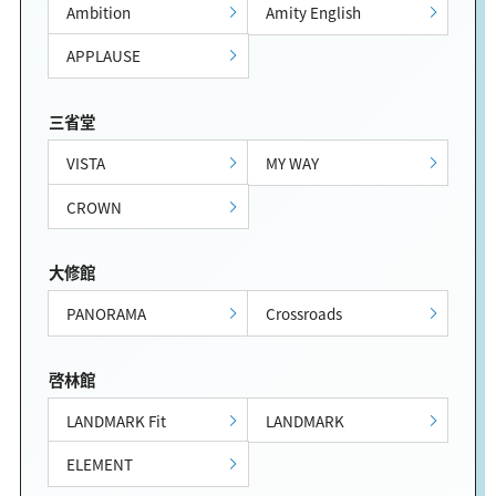
Ambition
Amity English
APPLAUSE
三省堂
VISTA
MY WAY
CROWN
大修館
PANORAMA
Crossroads
啓林館
LANDMARK Fit
LANDMARK
ELEMENT