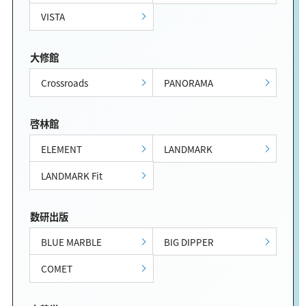
VISTA
大修館
Crossroads
PANORAMA
啓林館
ELEMENT
LANDMARK
LANDMARK Fit
数研出版
BLUE MARBLE
BIG DIPPER
COMET