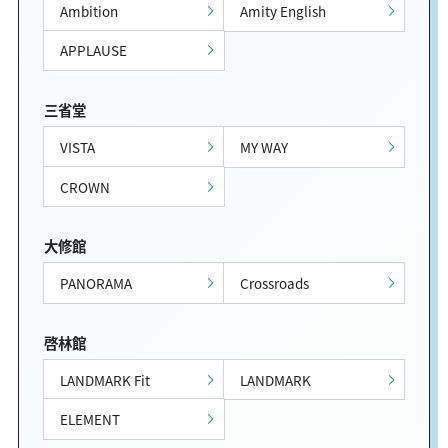
Ambition
Amity English
APPLAUSE
三省堂
VISTA
MY WAY
CROWN
大修館
PANORAMA
Crossroads
啓林館
LANDMARK Fit
LANDMARK
ELEMENT