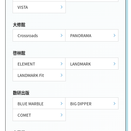
VISTA
大修館
Crossroads
PANORAMA
啓林館
ELEMENT
LANDMARK
LANDMARK Fit
数研出版
BLUE MARBLE
BIG DIPPER
COMET