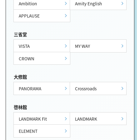
Ambition
Amity English
APPLAUSE
三省堂
VISTA
MY WAY
CROWN
大修館
PANORAMA
Crossroads
啓林館
LANDMARK Fit
LANDMARK
ELEMENT