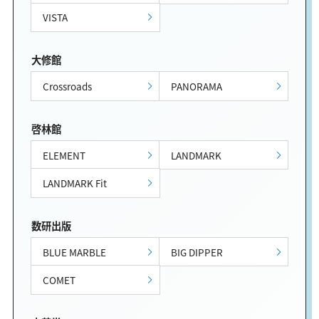
VISTA
大修館
Crossroads
PANORAMA
啓林館
ELEMENT
LANDMARK
LANDMARK Fit
数研出版
BLUE MARBLE
BIG DIPPER
COMET