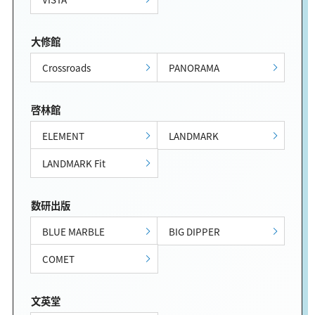
大修館
Crossroads
PANORAMA
啓林館
ELEMENT
LANDMARK
LANDMARK Fit
数研出版
BLUE MARBLE
BIG DIPPER
COMET
文英堂