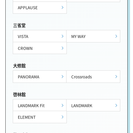
APPLAUSE
三省堂
VISTA
MY WAY
CROWN
大修館
PANORAMA
Crossroads
啓林館
LANDMARK Fit
LANDMARK
ELEMENT