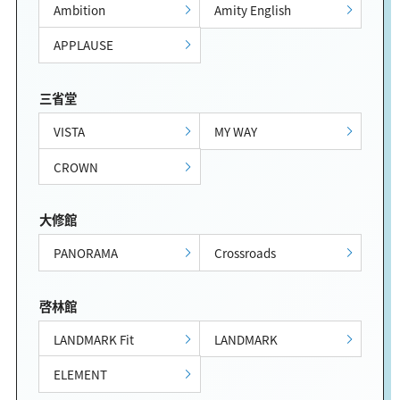
Ambition
Amity English
APPLAUSE
三省堂
VISTA
MY WAY
CROWN
大修館
PANORAMA
Crossroads
啓林館
LANDMARK Fit
LANDMARK
ELEMENT