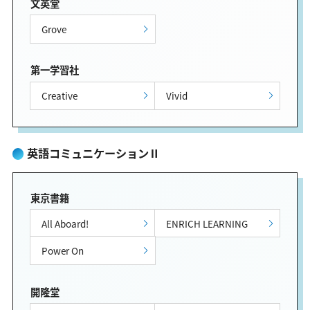
文英堂
Grove
第一学習社
Creative
Vivid
英語コミュニケーションⅡ
東京書籍
All Aboard!
ENRICH LEARNING
Power On
開隆堂