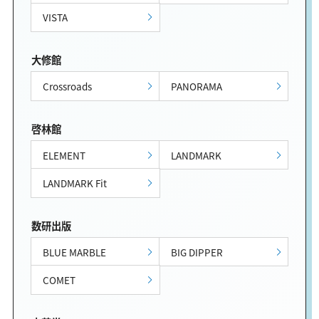
VISTA
大修館
Crossroads
PANORAMA
啓林館
ELEMENT
LANDMARK
LANDMARK Fit
数研出版
BLUE MARBLE
BIG DIPPER
COMET